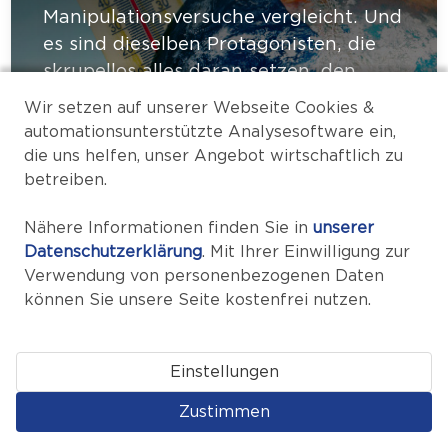
Manipulationsversuche vergleicht. Und
es sind dieselben Protagonisten, die
skrupellos alles daran setzen, den
Menschen Angst zu machen. Bei AUF1
Wir setzen auf unserer Webseite Cookies &
finden Sie Daten und Fakten zum
automationsunterstützte Analysesoftware ein,
Thema Klimaschwindel und den
die uns helfen, unser Angebot wirtschaftlich zu
Vorgängen im Hintergrund, die das
betreiben.
Medienkartell verschweigt.
Nähere Informationen finden Sie in
unserer
Datenschutzerklärung
. Mit Ihrer Einwilligung zur
Verwendung von personenbezogenen Daten
Alle Videos anzeigen
können Sie unsere Seite kostenfrei nutzen.
Einstellungen
Zustimmen
Krieg in Israel AUF1