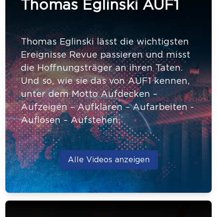
Thomas Eglinski AUF1
Thomas Eglinski lässt die wichtigsten
Ereignisse Revue passieren und misst
die Hoffnungsträger an ihren Taten.
Und so, wie sie das von AUF1 kennen,
unter dem Motto Aufdecken –
Aufzeigen – Aufklären – Aufarbeiten -
Auflösen – Aufstehen.
Alle Videos anzeigen